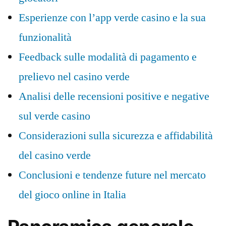
Esperienze con l’app verde casino e la sua
funzionalità
Feedback sulle modalità di pagamento e
prelievo nel casino verde
Analisi delle recensioni positive e negative
sul verde casino
Considerazioni sulla sicurezza e affidabilità
del casino verde
Conclusioni e tendenze future nel mercato
del gioco online in Italia