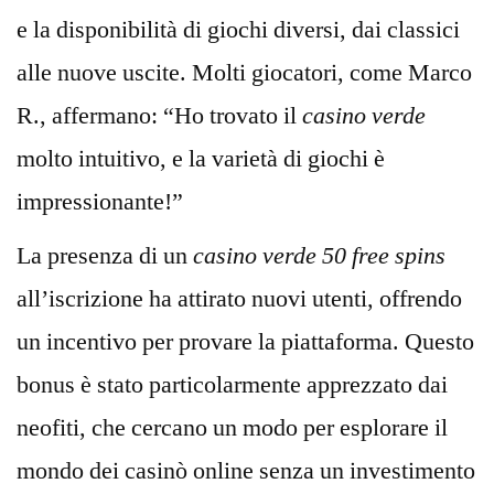
e la disponibilità di giochi diversi, dai classici
alle nuove uscite. Molti giocatori, come Marco
R., affermano: “Ho trovato il
casino verde
molto intuitivo, e la varietà di giochi è
impressionante!”
La presenza di un
casino verde 50 free spins
all’iscrizione ha attirato nuovi utenti, offrendo
un incentivo per provare la piattaforma. Questo
bonus è stato particolarmente apprezzato dai
neofiti, che cercano un modo per esplorare il
mondo dei casinò online senza un investimento