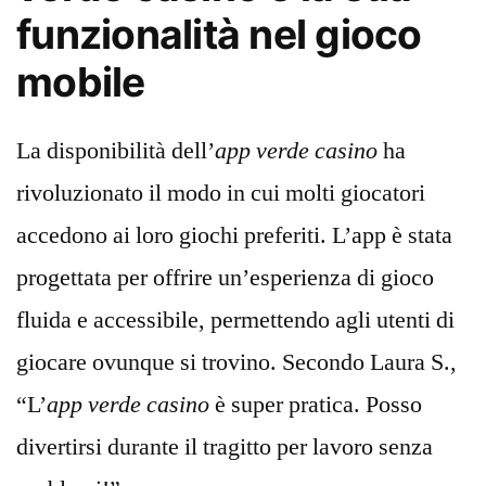
funzionalità nel gioco
mobile
La disponibilità dell’
app verde casino
ha
rivoluzionato il modo in cui molti giocatori
accedono ai loro giochi preferiti. L’app è stata
progettata per offrire un’esperienza di gioco
fluida e accessibile, permettendo agli utenti di
giocare ovunque si trovino. Secondo Laura S.,
“L’
app verde casino
è super pratica. Posso
divertirsi durante il tragitto per lavoro senza