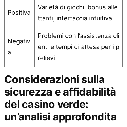
Varietà di giochi, bonus alle
Positiva
ttanti, interfaccia intuitiva.
Problemi con l’assistenza cli
Negativ
enti e tempi di attesa per i p
a
relievi.
Considerazioni sulla
sicurezza e affidabilità
del casino verde:
un’analisi approfondita