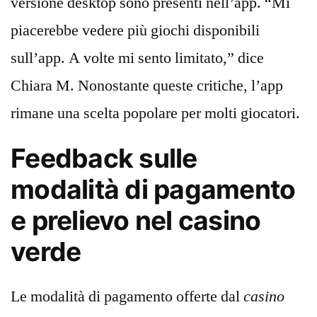
versione desktop sono presenti nell’app. “Mi
piacerebbe vedere più giochi disponibili
sull’app. A volte mi sento limitato,” dice
Chiara M. Nonostante queste critiche, l’app
rimane una scelta popolare per molti giocatori.
Feedback sulle
modalità di pagamento
e prelievo nel casino
verde
Le modalità di pagamento offerte dal
casino