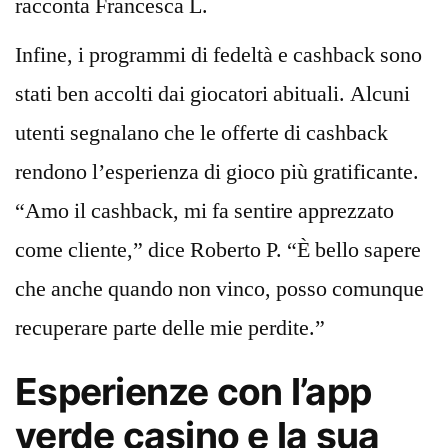
racconta Francesca L.
Infine, i programmi di fedeltà e cashback sono
stati ben accolti dai giocatori abituali. Alcuni
utenti segnalano che le offerte di cashback
rendono l’esperienza di gioco più gratificante.
“Amo il cashback, mi fa sentire apprezzato
come cliente,” dice Roberto P. “È bello sapere
che anche quando non vinco, posso comunque
recuperare parte delle mie perdite.”
Esperienze con l’app
verde casino e la sua