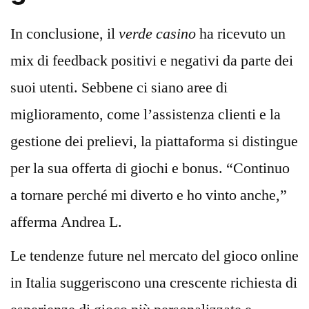
In conclusione, il
verde casino
ha ricevuto un
mix di feedback positivi e negativi da parte dei
suoi utenti. Sebbene ci siano aree di
miglioramento, come l’assistenza clienti e la
gestione dei prelievi, la piattaforma si distingue
per la sua offerta di giochi e bonus. “Continuo
a tornare perché mi diverto e ho vinto anche,”
afferma Andrea L.
Le tendenze future nel mercato del gioco online
in Italia suggeriscono una crescente richiesta di